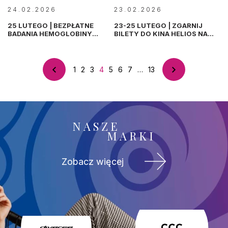
24.02.2026
23.02.2026
25 LUTEGO | BEZPŁATNE
23-25 LUTEGO | ZGARNIJ
BADANIA HEMOGLOBINY
BILETY DO KINA HELIOS NA
GLIKOWANEJ
FERIE!
1
2
3
4
5
6
7
…
13
Poprzedni
Następny
(Obecna)
Ostatni
NASZE
MARKI
Zobacz więcej