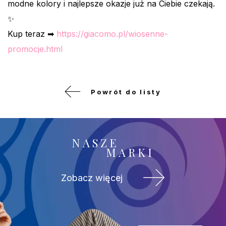
modne kolory i najlepsze okazje już na Ciebie czekają.
✨
Kup teraz ➡︎
https://giacomo.pl/wiosenne-
promocje.html
Powrót do listy
NASZE
MARKI
Zobacz więcej