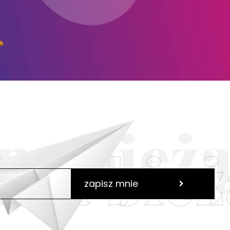
 na bież
zapisz mnie