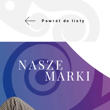
Powrót do listy
NASZE
MARKI