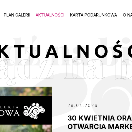
PLAN GALERII
AKTUALNOŚCI
KARTA PODARUNKOWA
O N
ądź na b
KTUALNOŚ
29.04.2026
30 KWIETNIA OR
OTWARCIA MARK