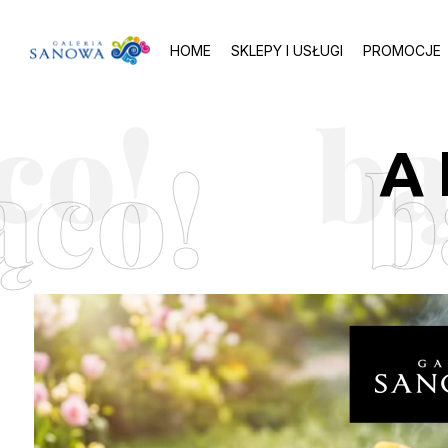
HOME
SKLEPY I USŁUGI
PROMOCJE
ąco!
b
A