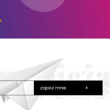
 na bież
zapisz mnie