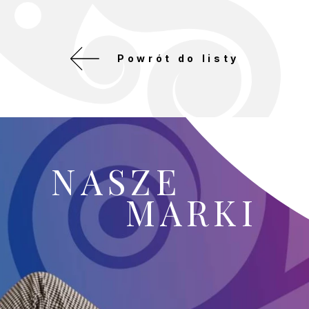
Powrót do listy
NASZE
MARKI