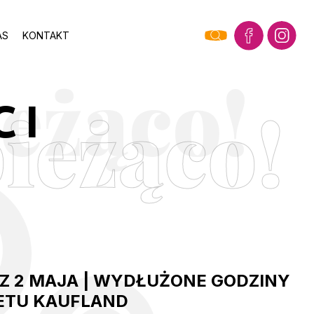
AS
KONTAKT
ieżąco!
CI
AZ 2 MAJA | WYDŁUŻONE GODZINY
ETU KAUFLAND